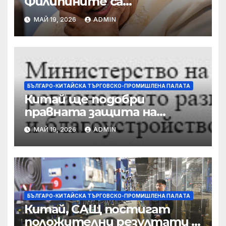
Филипините са
разследвани за стрелба,
МАЙ 19, 2026
ADMIN
докато сенаторът беглец
бяга
БЪЛГАРО-КИТАЙСКА ТЪРГОВСКО-ПРОМИШЛЕНА ПАЛAТА
Китай ще подобри
правната защита на
предприятията, ще се
МАЙ 19, 2026
ADMIN
съсредоточи върху
борбата с
корпоративната
престъпност
БЪЛГАРО-КИТАЙСКА ТЪРГОВСКО-ПРОМИШЛЕНА ПАЛAТА
Китай, САЩ постигат
положителни резултати в