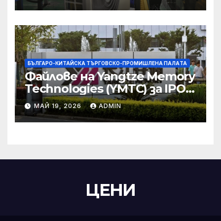
търговски консултации:
министерство
БЪЛГАРО-КИТАЙСКА ТЪРГОВСКО-ПРОМИШЛЕНА ПАЛAТА
Файлове на Yangtze Memory
Technologies (YMTC) за IPO
на STAR Market
МАЙ 19, 2026
ADMIN
ЦЕНИ