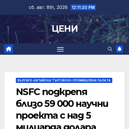
Skip
сб. авг. 8th, 2026
12:11:20 PM
to
content
ЦЕНИ
БЪЛГАРО-КИТАЙСКА ТЪРГОВСКО-ПРОМИШЛЕНА ПАЛAТА
NSFC подкрепя
близо 59 000 научни
проекта с над 5
милиарда долара