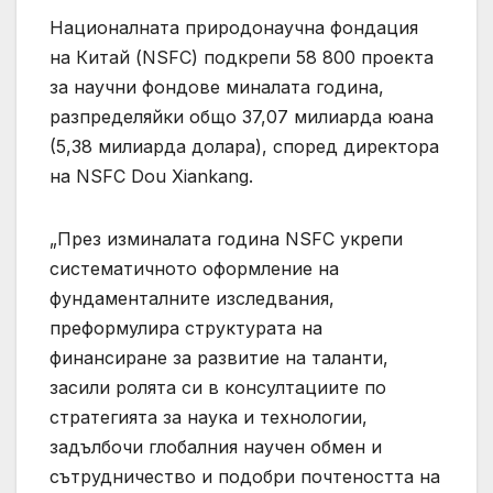
Националната природонаучна фондация
на Китай (NSFC) подкрепи 58 800 проекта
за научни фондове миналата година,
разпределяйки общо 37,07 милиарда юана
(5,38 милиарда долара), според директора
на NSFC Dou Xiankang.
„През изминалата година NSFC укрепи
систематичното оформление на
фундаменталните изследвания,
преформулира структурата на
финансиране за развитие на таланти,
засили ролята си в консултациите по
стратегията за наука и технологии,
задълбочи глобалния научен обмен и
сътрудничество и подобри почтеността на