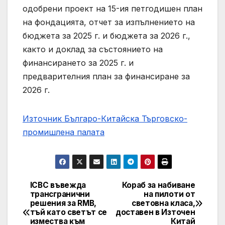
одобрени проект на 15-ия петгодишен план
на фондацията, отчет за изпълнението на
бюджета за 2025 г. и бюджета за 2026 г.,
както и доклад за състоянието на
финансирането за 2025 г. и
предварителния план за финансиране за
2026 г.
Източник Българо-Китайска Търговско-
промишлена палaта
ICBC въвежда
Кораб за набиване
Навигация
трансгранични
на пилоти от
решения за RMB,
световна класа,
тъй като светът се
доставен в Източен
измества към
Китай