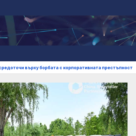
чи върху борбата с корпоративната престъпност
Кит