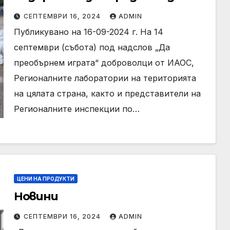
инициативата на bTV „Да
СЕПТЕМВРИ 16, 2024
ADMIN
изчистим България заедно“
Публикувано на 16-09-2024 г. На 14
септември (събота) под надслов „Да
преобърнем играта“ доброволци от ИАОС,
Регионалните лаборатории на територията
на цялата страна, както и представители на
Регионалните инспекции по…
ЦЕНИ НА ПРОДУКТИ
Новини
СЕПТЕМВРИ 16, 2024
ADMIN