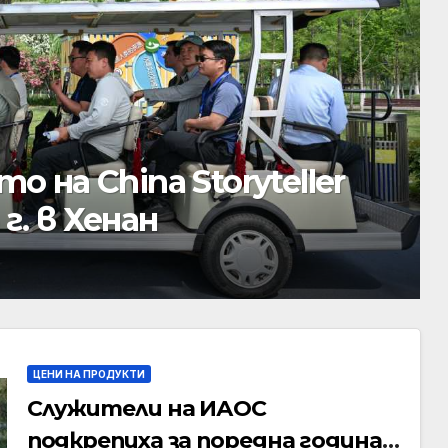
 на China Storyteller
 г. в Хенан
ЦЕНИ НА ПРОДУКТИ
Служители на ИАОС
подкрепиха за поредна година