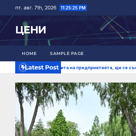
Skip
пт. авг. 7th, 2026
11:25:26 PM
to
content
ЦЕНИ
HOME
SAMPLE PAGE
Latest Post
бри правната защита на предприятията, ще се съсредото