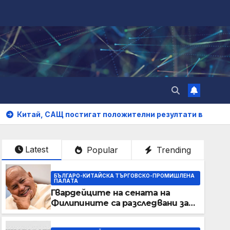
ай, САЩ постигат положителни резултати в икономически
Latest
Popular
Trending
БЪЛГАРО-КИТАЙСКА ТЪРГОВСКО-ПРОМИШЛЕНА
ПАЛAТА
Гвардейците на сената на
Филипините са разследвани за
стрелба, докато сенаторът
беглец бяга