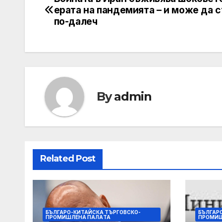
Навигация
ерата на пандемията – и може да 
по-далеч
By
admin
Related Post
БЪЛГАРО-КИТАЙСКА ТЪРГОВСКО-
БЪЛГАР
ПРОМИШЛЕНА ПАЛAТА
ПРОМИШ