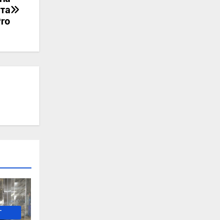
та
ro
-