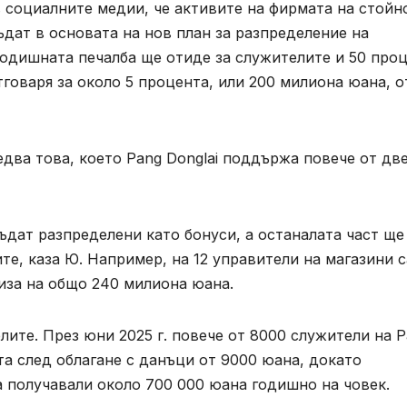
 социалните медии, че активите на фирмата на стойн
дат в основата на нов план за разпределение на
годишната печалба ще отиде за служителите и 50 про
тговаря за около 5 процента, или 200 милиона юана, о
два това, което Pang Donglai поддържа повече от дв
ъдат разпределени като бонуси, а останалата част ще
те, каза Ю. Например, на 12 управители на магазини с
иза на общо 240 милиона юана.
лите. През юни 2025 г. повече от 8000 служители на 
та след облагане с данъци от 9000 юана, докато
 получавали около 700 000 юана годишно на човек.