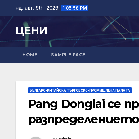
Skip
нд. авг. 9th, 2026
1:05:59 PM
to
content
ЦЕНИ
HOME
SAMPLE PAGE
БЪЛГАРО-КИТАЙСКА ТЪРГОВСКО-ПРОМИШЛЕНА ПАЛAТА
Pang Donglai се п
разпределението