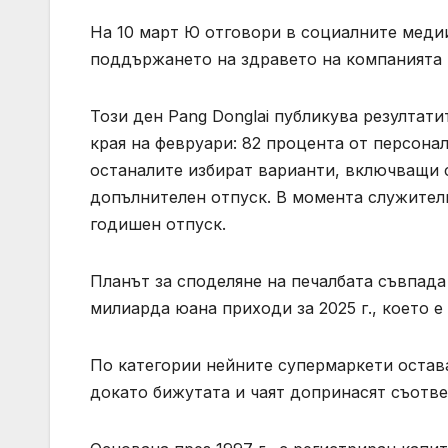
На 10 март Ю отговори в социалните медии
поддържането на здравето на компанията 
Този ден Pang Donglai публикува резултати
края на февруари: 82 процента от персона
останалите избират варианти, включващи 
допълнителен отпуск. В момента служители
годишен отпуск.
Планът за споделяне на печалбата съвпада 
милиарда юана приходи за 2025 г., което е
По категории нейните супермаркети остава
докато бижутата и чаят допринасят съотве