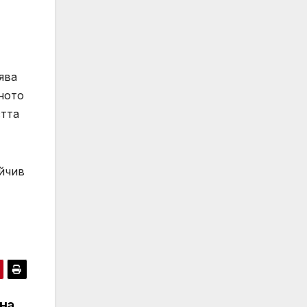
ява
ното
стта
ойчив
на