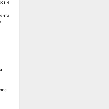
ост 4
цента
т
е
а
Pang