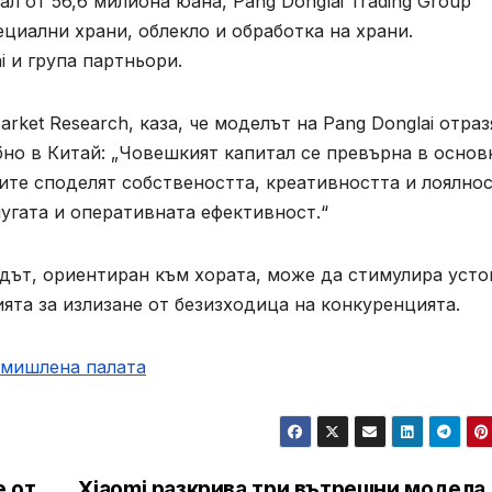
ал от 56,6 милиона юана, Pang Donglai Trading Group
ециални храни, облекло и обработка на храни.
i и група партньори.
ket Research, каза, че моделът на Pang Donglai отраз
но в Китай: „Човешкият капитал се превърна в основ
ите споделят собствеността, креативността и лоялно
угата и оперативната ефективност.“
ходът, ориентиран към хората, може да стимулира уст
ята за излизане от безизходица на конкуренцията.
омишлена палaта
е от
Xiaomi разкрива три вътрешни модела 