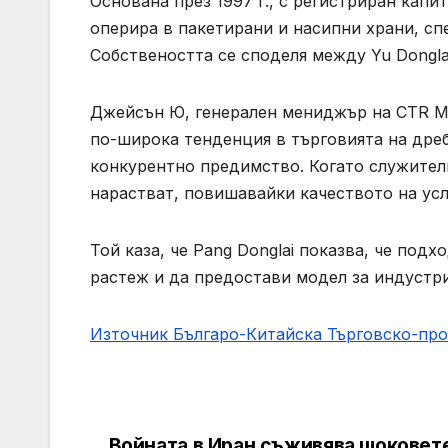
Основана през 1997 г., с регистриран капит
оперира в пакетирани и насипни храни, сп
Собствеността се споделя между Yu Dongla
Джейсън Ю, генерален мениджър на CTR Mar
по-широка тенденция в търговията на дреб
конкурентно предимство. Когато служител
нарастват, повишавайки качеството на усл
Той каза, че Pang Donglai показва, че под
растеж и да предостави модел за индустри
Източник Българо-Китайска Търговско-пр
Войната в Иран съживява шоковет