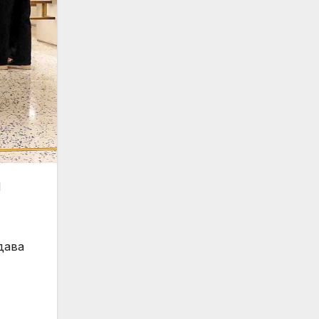
Й
дава