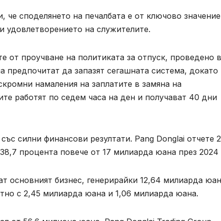
, че споделянето на печалбата е от ключово значение
и удовлетворението на служителите.
те от проучване на политиката за отпуск, проведено 
ла предпочитат да запазят сегашната система, докато
скромни намаления на заплатите в замяна на
те работят по седем часа на ден и получават 40 дни
със силни финансови резултати. Pang Donglai отчете 2
 38,7 процента повече от 17 милиарда юана през 2024 
т основният бизнес, генерирайки 12,64 милиарда юан
тно с 2,45 милиарда юана и 1,06 милиарда юана.