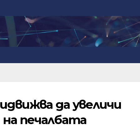
ридвижва да увеличи
 на печалбата