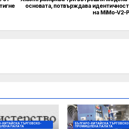
стигне
основата, потвърждава идентичност
на MiMo-V2-P
О-КИТАЙСКА ТЪРГОВСКО-
БЪЛГАРО-КИТАЙСКА ТЪРГОВСКО
ЛЕНА ПАЛAТА
ПРОМИШЛЕНА ПАЛAТА