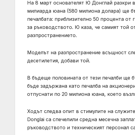
На 8 март основателят Ю Донглай разкри в
милиарда юана (580 милиона долара) ще бъ
печалбата: приблизително 50 процента от 
за ръководството. Ю каза, че самият той о
разпространението.
Моделът на разпространение всъщност сле
десетилетия, добави той.
В бъдеще половината от тези печалби ще б
бъде задържана като печалба на акционери
отпуснати по 20 милиона юана, което възл
Ходът следва опит в стимулите на служите
Donglai са спечелили средна месечна запла
ръководството и техническият персонал са