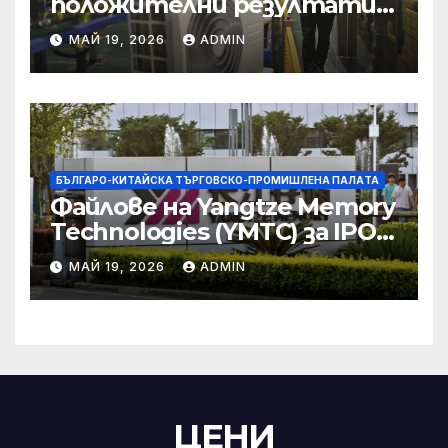
положителни резултати в
икономическите и
МАЙ 19, 2026
ADMIN
търговски консултации:
министерство
БЪЛГАРО-КИТАЙСКА ТЪРГОВСКО-ПРОМИШЛЕНА ПАЛAТА
Файлове на Yangtze Memory
Technologies (YMTC) за IPO
на STAR Market
МАЙ 19, 2026
ADMIN
ЦЕНИ