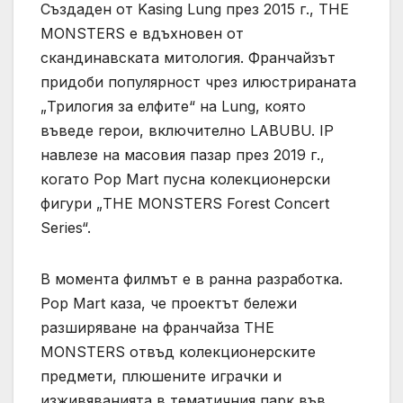
Създаден от Kasing Lung през 2015 г., THE
MONSTERS е вдъхновен от
скандинавската митология. Франчайзът
придоби популярност чрез илюстрираната
„Трилогия за елфите“ на Lung, която
въведе герои, включително LABUBU. IP
навлезе на масовия пазар през 2019 г.,
когато Pop Mart пусна колекционерски
фигури „THE MONSTERS Forest Concert
Series“.
В момента филмът е в ранна разработка.
Pop Mart каза, че проектът бележи
разширяване на франчайза THE
MONSTERS отвъд колекционерските
предмети, плюшените играчки и
изживяванията в тематичния парк във