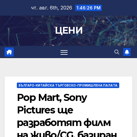
Skip
чт. авг. 6th, 2026
1:46:26 PM
to
content
ЦЕНИ
БЪЛГАРО-КИТАЙСКА ТЪРГОВСКО-ПРОМИШЛЕНА ПАЛAТА
Pop Mart, Sony
Pictures ще
разработят филм
на живо/CG, базиран