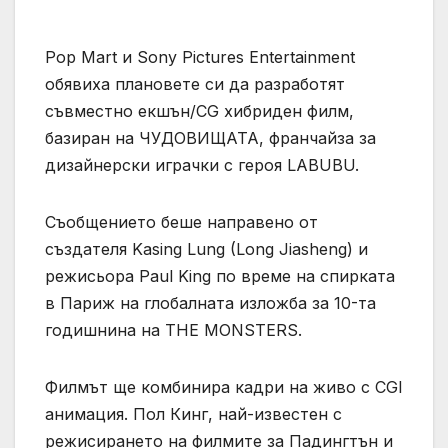
Pop Mart и Sony Pictures Entertainment
обявиха плановете си да разработят
съвместно екшън/CG хибриден филм,
базиран на ЧУДОВИЩАТА, франчайза за
дизайнерски играчки с героя LABUBU.
Съобщението беше направено от
създателя Kasing Lung (Long Jiasheng) и
режисьора Paul King по време на спирката
в Париж на глобалната изложба за 10-та
годишнина на THE MONSTERS.
Филмът ще комбинира кадри на живо с CGI
анимация. Пол Кинг, най-известен с
режисирането на филмите за Падингтън и