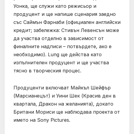
Уонка, ще служи като режисьор и
продуцент и ще напише сценария заедно
със Саймън Фарнаби (официален английски
кредит; забележка: Стивън Левенсън може
да участва отделно в зависимост от
финалните надписи – потвърдете, ако е
необходимо). Lung ще действа като
изпълнителен продуцент и ще участва
тясно в творческия процес.
Продуценти включват Майкъл Шейфър
(Марсианецът) и Уини Шек (Красив ден в
квартала, Дракон на желанията), докато
Британи Мориси ще наблюдава проекта от
името на Sony Pictures.