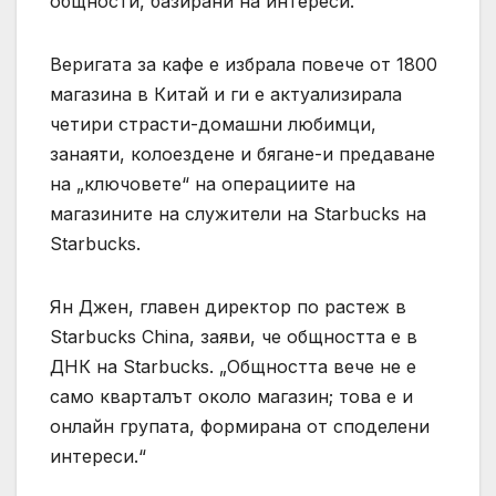
общности, базирани на интереси.
Веригата за кафе е избрала повече от 1800
магазина в Китай и ги е актуализирала
четири страсти-домашни любимци,
занаяти, колоездене и бягане-и предаване
на „ключовете“ на операциите на
магазините на служители на Starbucks на
Starbucks.
Ян Джен, главен директор по растеж в
Starbucks China, заяви, че общността е в
ДНК на Starbucks. „Общността вече не е
само кварталът около магазин; това е и
онлайн групата, формирана от споделени
интереси.“