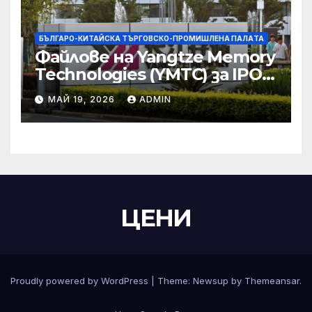
БЪЛГАРО-КИТАЙСКА ТЪРГОВСКО-ПРОМИШЛЕНА ПАЛAТА
Файлове на Yangtze Memory
Technologies (YMTC) за IPO
на STAR Market
МАЙ 19, 2026
ADMIN
ЦЕНИ
Proudly powered by WordPress
|
Theme:
Newsup
by
Themeansar
.