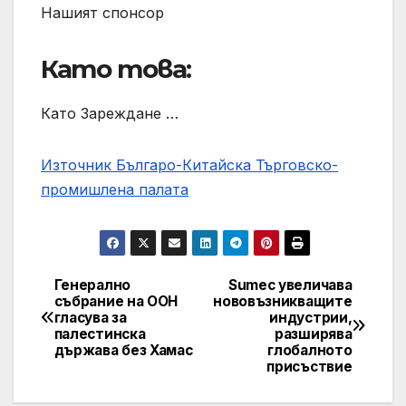
Нашият спонсор
Като това:
Като Зареждане …
Източник Българо-Китайска Търговско-
промишлена палaта
Генерално
Sumec увеличава
Навигация
събрание на ООН
нововъзникващите
гласува за
индустрии,
палестинска
разширява
държава без Хамас
глобалното
присъствие