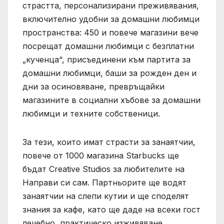
страстта, персонализирани преживявания,
включително удобни за домашни любимци
пространства: 450 и повече магазини вече
посрещат домашни любимци с безплатни
„кученца“, присъединени към партита за
домашни любимци, баши за рожден ден и
дни за осиновяване, превръщайки
магазините в социални хъбове за домашни
любимци и техните собственици.
За тези, които имат страсти за занаятчии,
повече от 1000 магазина Starbucks ще
бъдат Creative Studios за любителите на
Направи си сам. Партньорите ще водят
занаятчии на слепи кутии и ще споделят
знания за кафе, като ще даде на всеки гост
лечебно, практическо изживяване.