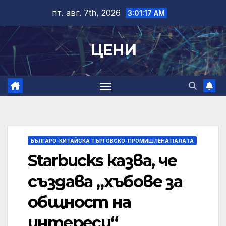
Skip
пт. авг. 7th, 2026
3:01:17 AM
to
content
ЦЕНИ
БЪЛГАРО-КИТАЙСКА ТЪРГОВСКО-ПРОМИШЛЕНА ПАЛAТА
Starbucks казва, че
създава „хъбове за
общност на
интереси“