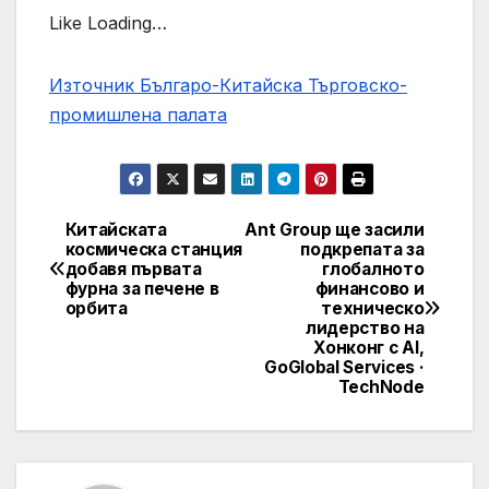
Like Loading…
Източник Българо-Китайска Търговско-
промишлена палaта
Китайската
Ant Group ще засили
Навигация
космическа станция
подкрепата за
добавя първата
глобалното
фурна за печене в
финансово и
орбита
техническо
лидерство на
Хонконг с AI,
GoGlobal Services ·
TechNode