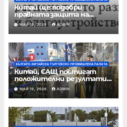
Китай ще подобри
правната защита на
предприятията, ще се
МАЙ 19, 2026
ADMIN
съсредоточи върху
борбата с
корпоративната
престъпност
БЪЛГАРО-КИТАЙСКА ТЪРГОВСКО-ПРОМИШЛЕНА ПАЛAТА
Китай, САЩ постигат
положителни резултати в
икономическите и
МАЙ 19, 2026
ADMIN
търговски консултации:
министерство