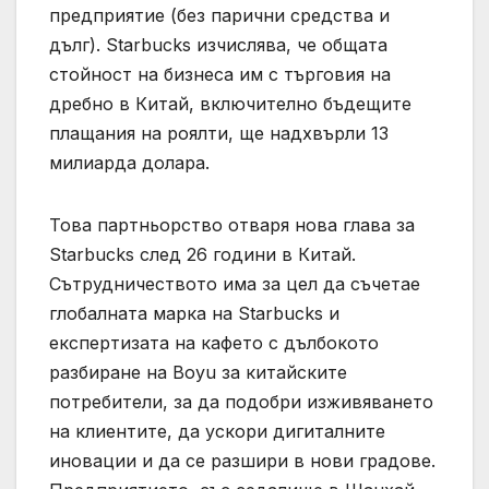
предприятие (без парични средства и
дълг). Starbucks изчислява, че общата
стойност на бизнеса им с търговия на
дребно в Китай, включително бъдещите
плащания на роялти, ще надхвърли 13
милиарда долара.
Това партньорство отваря нова глава за
Starbucks след 26 години в Китай.
Сътрудничеството има за цел да съчетае
глобалната марка на Starbucks и
експертизата на кафето с дълбокото
разбиране на Boyu за китайските
потребители, за да подобри изживяването
на клиентите, да ускори дигиталните
иновации и да се разшири в нови градове.