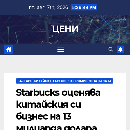
Skip
пт. авг. 7th, 2026
5:39:45 PM
to
content
ЦЕНИ
БЪЛГАРО-КИТАЙСКА ТЪРГОВСКО-ПРОМИШЛЕНА ПАЛAТА
Starbucks оценява
китайския си
бизнес на 13
милиарда долара