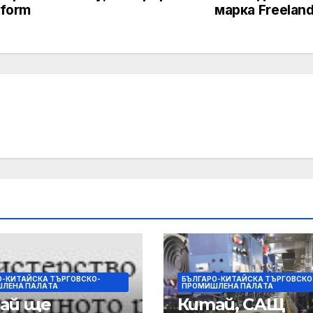
tform
марка Freelan
О-КИТАЙСКА ТЪРГОВСКО-
БЪЛГАРО-КИТАЙСКА ТЪРГОВСКО
ЛЕНА ПАЛAТА
ПРОМИШЛЕНА ПАЛAТА
ай ще
Китай, САЩ