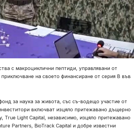
рства с макроциклични пептиди, управлявани от
 приключване на своето финансиране от серия B във
онд за наука за живота, със съ-водещо участие от
 инвеститори включват изцяло притежавано дъщерно
y, True Light Capital, независимо, изцяло притежавано
re Partners, BioTrack Capital и добре известни