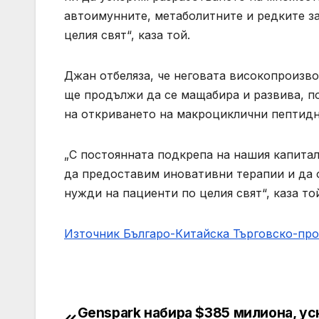
автоимунните, метаболитните и редките за
целия свят“, каза той.
Джан отбеляза, че неговата високопроизв
ще продължи да се мащабира и развива, п
на откриването на макроциклични пептидн
„С постоянната подкрепа на нашия капитал
да предоставим иновативни терапии и да
нужди на пациенти по целия свят“, каза то
Източник Българо-Китайска Търговско-пр
Genspark набира $385 милиона, ус
Навигация