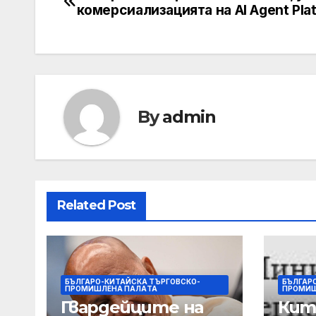
комерсиализацията на AI Agent Pla
By
admin
Related Post
БЪЛГАРО-КИТАЙСКА ТЪРГОВСКО-
БЪЛГАР
ПРОМИШЛЕНА ПАЛAТА
ПРОМИШ
Гвардейците на
Кит