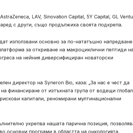
aZeneca, LAV, Sinovation Capital, 5Y Capital, GL Ventu
, наред с други, също продължиха своята подкрепа.
дат използвани основно за по-нататъшно напредване
платформа за откриване на макроциклични пептиди н
рогреса на нейния диверсифициран новаторски
лен директор на Syneron Bio, каза: „За нас е чест да
 на финансиране от изтъкната група от водещи глоба
 рискови капитали, реномирани мултинационални
лнително укрепва нашата парична позиция, позволяв
во основни програми в областта на онкологията,