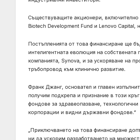
Съществуващите акционери, включително Astr
Biotech Development Fund и Lenovo Capital
Постъпленията от това финансиране ще бъ
интелигентната еволюция на собствената 
компанията, Synova, и за ускоряване на п
тръбопровод към клинично развитие.
Франк Джанг, основател и главен изпълните
получим подкрепа и признание в този кръг
фондове за здравеопазване, технологични
корпорации и видни държавни фондове.“
„Приключването на това финансиране допъ
ни да ускорим разработването на множест