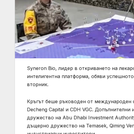
Syneron Bio, лидер в откриването на лека
интелигентна платформа, обяви успешното
вторник.
Кръгът беше ръководен от международен ф
Decheng Capital и CDH VGC. Допълнителни
дружество на Abu Dhabi Investment Authorit
дъщерно дружество на Temasek, Qiming Ventu
индустриални инвеститори.