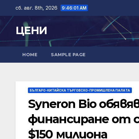
Skip
сб. авг. 8th, 2026
9:46:02 AM
to
content
ЦЕНИ
HOME
SAMPLE PAGE
БЪЛГАРО-КИТАЙСКА ТЪРГОВСКО-ПРОМИШЛЕНА ПАЛAТА
Syneron Bio обявя
финансиране от 
$150 милиона