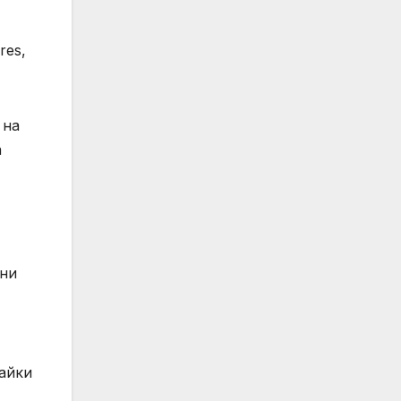
res,
 на
а
лни
айки