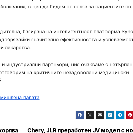
болявания, с цел да бъдем от полза за пациентите по
одителна, базирана на интелигентност платформа Syn
одобрявайки значително ефективността и успеваемос
и лекарства.
 и индустриални партньори, ние очакваме с нетърпен
 отговорим на критичните незадоволени медицински
й.
омишлена палaта
корява
Chery, JLR преработен JV модел с н