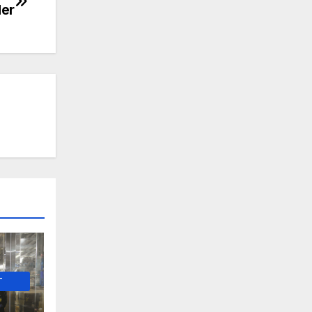
der
-