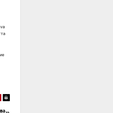
ova
тта
ие
ова