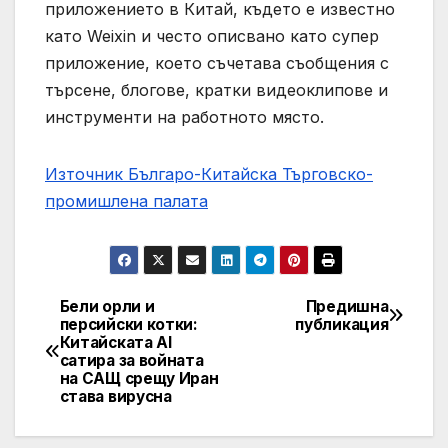
приложението в Китай, където е известно
като Weixin и често описвано като супер
приложение, което съчетава съобщения с
търсене, блогове, кратки видеоклипове и
инструменти на работното място.
Източник Българо-Китайска Търговско-
промишлена палaта
Бели орли и
Предишна
Навигация
персийски котки:
публикация
Китайската AI
сатира за войната
на САЩ срещу Иран
става вирусна