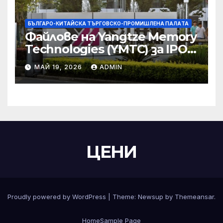
БЪЛГАРО-КИТАЙСКА ТЪРГОВСКО-ПРОМИШЛЕНА ПАЛAТА
Файлове на Yangtze Memory
Technologies (YMTC) за IPO
на STAR Market
МАЙ 19, 2026
ADMIN
ЦЕНИ
Proudly powered by WordPress
|
Theme:
Newsup
by
Themeansar
.
Home
Sample Page