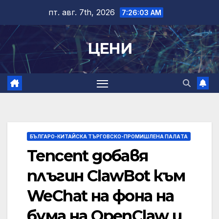
Skip
пт. авг. 7th, 2026
7:26:04 AM
to
content
ЦЕНИ
БЪЛГАРО-КИТАЙСКА ТЪРГОВСКО-ПРОМИШЛЕНА ПАЛAТА
Tencent добавя
плъгин ClawBot към
WeChat на фона на
бума на OpenClaw и