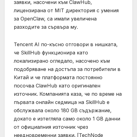
заявки, насочени към ClawHub,
лицензирана от MIT директория с умения
за OpenClaw, са имали увеличена
разходите за сървъра му.
Tencent AI по-късно отговори в нишката,
че SkillHub функционира като
локализирано огледало, насочено към
подобряване на достъпа за потребители в
Китай и че платформата постоянно
посочва ClawHub като оригинален
източник. Компанията каза, че по време на
първата онлайн седмица на SkillHub е
обслужвала около 180 GB съдържание,
докато е изтегляла само около 1 GB данни
от официалния източник чрез
неедновременни заявки. [TechNode