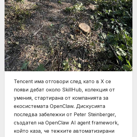
Tencent има отговори след като в X се
появи дебат около SkillHub, колекция от
умения, стартирана от компанията за
екосистемата OpenClaw. Дискусията
последва забележки от Peter Steinberger,
създател на OpenClaw AI agent framework,
който каза, че тежките автоматизирани