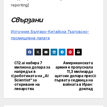
reporting]
Свързани
Източник Българо-Китайска Търговско-
промишлена палaта
C12.ai набира 7
Американската
Навигация
милиона долара за
армия е пропуснала
напредък в
11,3 милиарда
роботиката на „AI
щатски долара през
Scientist“ за
първата седмица на
откриване на
войната в Иран:
лекарства
доклад