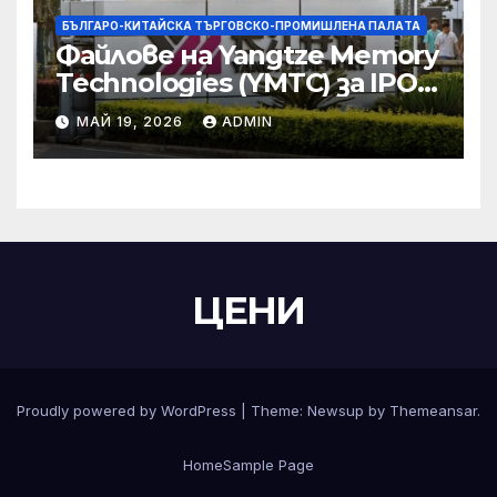
БЪЛГАРО-КИТАЙСКА ТЪРГОВСКО-ПРОМИШЛЕНА ПАЛAТА
Файлове на Yangtze Memory
Technologies (YMTC) за IPO
на STAR Market
МАЙ 19, 2026
ADMIN
ЦЕНИ
Proudly powered by WordPress
|
Theme:
Newsup
by
Themeansar
.
Home
Sample Page