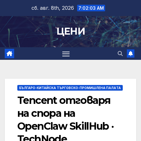
Skip
сб. авг. 8th, 2026
7:02:03 AM
to
content
ЦЕНИ
БЪЛГАРО-КИТАЙСКА ТЪРГОВСКО-ПРОМИШЛЕНА ПАЛAТА
Tencent отговаря
на спора на
OpenClaw SkillHub ·
TechNode