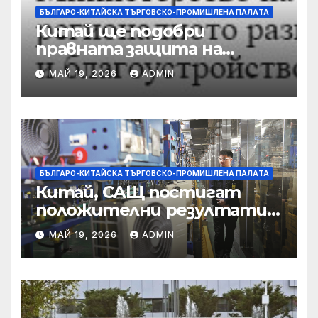
БЪЛГАРО-КИТАЙСКА ТЪРГОВСКО-ПРОМИШЛЕНА ПАЛAТА
Китай ще подобри
правната защита на
предприятията, ще се
МАЙ 19, 2026
ADMIN
съсредоточи върху
борбата с
корпоративната
престъпност
БЪЛГАРО-КИТАЙСКА ТЪРГОВСКО-ПРОМИШЛЕНА ПАЛAТА
Китай, САЩ постигат
положителни резултати в
икономическите и
МАЙ 19, 2026
ADMIN
търговски консултации:
министерство