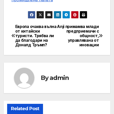
Европа очаква вълна
Anji примамва млади
Навигация
от китайски
предприемачи с
туристи. Трябва ли
общност,
да благодари на
управлявана от
Доналд Тръмп?
иновации
By
admin
Related Post