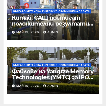
БЪЛГАРО-КИТАЙСКА ТЪРГОВСКО-ПРОМИШЛЕНА ПАЛAТА
Китай, САЩ постигат
положителни резултати в
икономическите и
МАЙ 19, 2026
ADMIN
търговски консултации:
министерство
БЪЛГАРО-КИТАЙСКА ТЪРГОВСКО-ПРОМИШЛЕНА ПАЛAТА
Файлове на Yangtze Memory
Technologies (YMTC) за IPO
на STAR Market
МАЙ 19, 2026
ADMIN