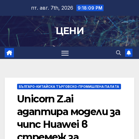
Skip
пт. авг. 7th, 2026
9:18:09 PM
to
content
ЦЕНИ
БЪЛГАРО-КИТАЙСКА ТЪРГОВСКО-ПРОМИШЛЕНА ПАЛAТА
Unicorn Z.ai
адаптира модели за
чипс Huawei в
стремеж за