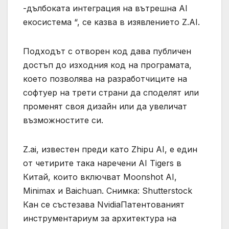
-дълбоката интеграция на вътрешна AI
екосистема “, се казва в изявлението Z.AI.
Подходът с отворен код дава публичен
достъп до изходния код на програмата,
което позволява на разработчиците на
софтуер на трети страни да споделят или
променят своя дизайн или да увеличат
възможностите си.
Z.ai, известен преди като Zhipu AI, е един
от четирите така наречени AI Tigers в
Китай, които включват Moonshot AI,
Minimax и Baichuan. Снимка: Shutterstock
Кан се състезава NvidiaПатентованият
инструментариум за архитектура на