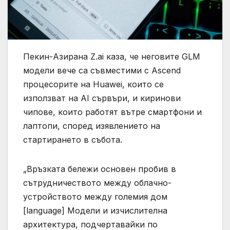
Пекин-Азирана Z.ai каза, че неговите GLM
модели вече са съвместими с Ascend
процесорите на Huawei, които се
използват на AI сървъри, и киринови
чипове, които работят вътре смартфони и
лаптопи, според изявлението на
стартирането в събота.
„Връзката бележи основен пробив в
сътрудничеството между облачно-
устройството между големия дом
[language] Модели и изчислителна
архитектура, подчертавайки по