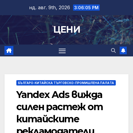
Skip
нд. авг. 9th, 2026
3:06:06 PM
to
content
ЦЕНИ
БЪЛГАРО-КИТАЙСКА ТЪРГОВСКО-ПРОМИШЛЕНА ПАЛAТА
Yandex Ads вижда
силен растеж от
китайските
рекламодатели