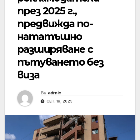
през 2025 г.,
предвижда по-
нататъшно
разширяване с
пътуването без
виза
By
admin
СЕП. 19, 2025