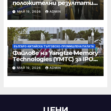
положителни резултати в
икономическите и
МАЙ 19, 2026
ADMIN
търговски консултации:
министерство
БЪЛГАРО-КИТАЙСКА ТЪРГОВСКО-ПРОМИШЛЕНА ПАЛAТА
Файлове на Yangtze Memory
Technologies (YMTC) за IPO
на STAR Market
МАЙ 19, 2026
ADMIN
ЦЕНИ