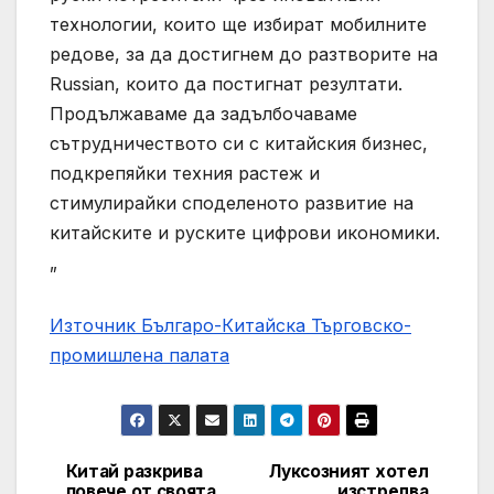
технологии, които ще избират мобилните
редове, за да достигнем до разтворите на
Russian, които да постигнат резултати.
Продължаваме да задълбочаваме
сътрудничеството си с китайския бизнес,
подкрепяйки техния растеж и
стимулирайки споделеното развитие на
китайските и руските цифрови икономики.
„
Източник Българо-Китайска Търговско-
промишлена палaта
Китай разкрива
Луксозният хотел
Навигация
повече от своята
изстрелва