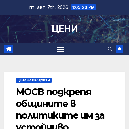
Skip
пт. авг. 7th, 2026
1:05:27 PM
to
content
ЦЕНИ
ЦЕНИ НА ПРОДУКТИ
МОСВ подкрепя
общините в
политиките им за
устойчиво