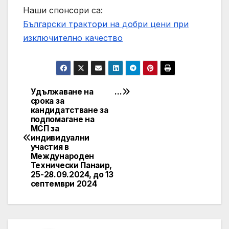
Наши спонсори са:
Български трактори на добри цени при
изключително качество
Удължаване на
…
Навигация
срока за
кандидатстване за
подпомагане на
МСП за
индивидуални
участия в
Международен
Технически Панаир,
25-28.09.2024, до 13
септември 2024