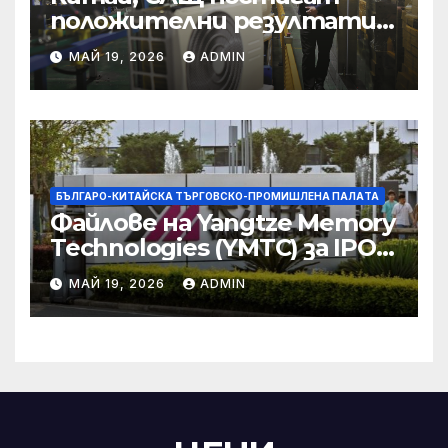
положителни резултати в
икономическите и
МАЙ 19, 2026
ADMIN
търговски консултации:
министерство
БЪЛГАРО-КИТАЙСКА ТЪРГОВСКО-ПРОМИШЛЕНА ПАЛAТА
Файлове на Yangtze Memory
Technologies (YMTC) за IPO
на STAR Market
МАЙ 19, 2026
ADMIN