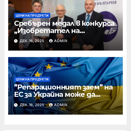
ЦЕНИ НА ПРОДУКТИ
Сребърен медал в конкурса
„Изобретател на
годината“ за учени от БАН
ДЕК. 16, 2025
ADMIN
ЦЕНИ НА ПРОДУКТИ
”Репарационният заем” на
ЕС за Украйна може да
достигне 130 милиарда
ДЕК. 16, 2025
ADMIN
евро