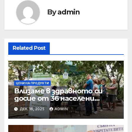
By
admin
Related Post
ЦЕНИ НА ПРОДУКТИ
Влизаме в здравното си
досие от 36 населени
места • МЗ
ДЕК. 16, 2025
ADMIN