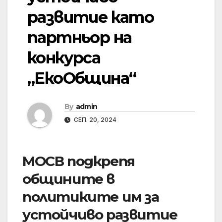
развитие като
партньор на
конкурса
„ЕкоОбщина“
By
admin
СЕП. 20, 2024
МОСВ подкрепя
общините в
политиките им за
устойчиво развитие