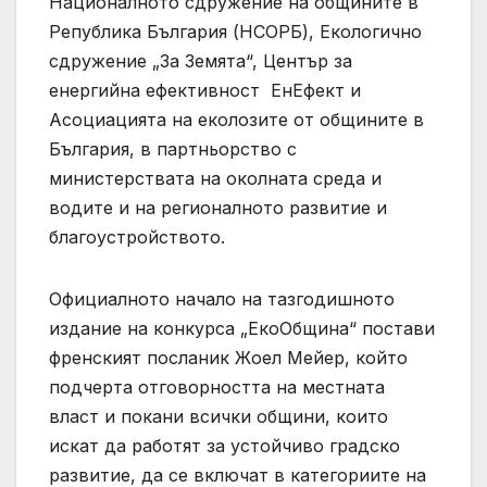
Националното сдружение на общините в
Република България (НСОРБ), Екологично
сдружение „За Земята“, Център за
енергийна ефективност ЕнЕфект и
Асоциацията на еколозите от общините в
България, в партньорство с
министерствата на околната среда и
водите и на регионалното развитие и
благоустройството.
Официалното начало на тазгодишното
издание на конкурса „ЕкоОбщина“ постави
френският посланик Жоел Мейер, който
подчерта отговорността на местната
власт и покани всички общини, които
искат да работят за устойчиво градско
развитие, да се включат в категориите на